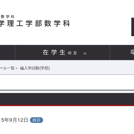
ール一覧
＞
編入学試験(学部)
15年9月12日
終日