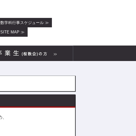
数学科行事スケジュール ≫
SITE MAP ≫
め、